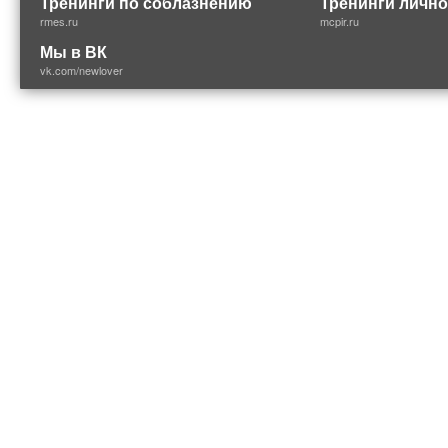
Тренинги по соблазнению
Тренинги лично
rmes.ru
mcpir.ru
Мы в ВК
vk.com/newlover