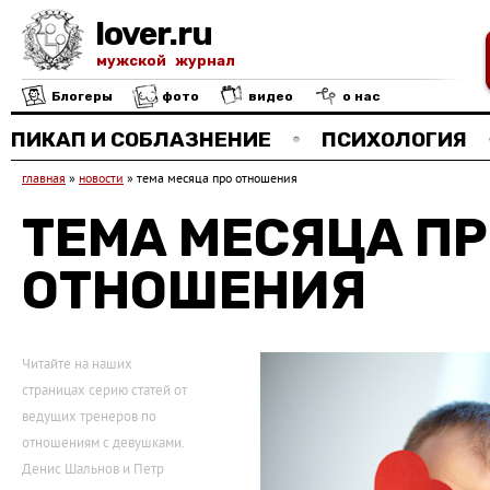
lover.ru
мужской журнал
Блогеры
фото
видео
о нас
ПИКАП И СОБЛАЗНЕНИЕ
ПСИХОЛОГИЯ
главная
»
новости
»
тема месяца про отношения
ТЕМА МЕСЯЦА П
ОТНОШЕНИЯ
Читайте на наших
страницах серию статей от
ведущих тренеров по
отношениям с девушками.
Денис Шальнов и Петр