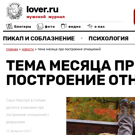
lover.ru
мужской журнал
Блогеры
фото
видео
о нас
ПИКАП И СОБЛАЗНЕНИЕ
ПСИХОЛОГИЯ
главная
»
новости
»
тема месяца про построение отношений
ТЕМА МЕСЯЦА П
ПОСТРОЕНИЕ О
Саша Маэстро в статьях
делится знаниями про
построение отношений с
девушками.
21 февраля 2017