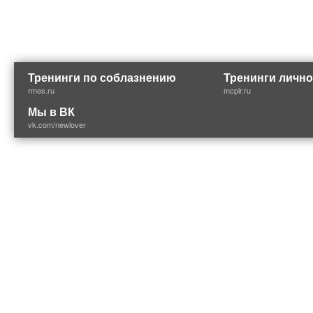
Тренинги по соблазнению
Тренинги лично
rmes.ru
mcpir.ru
Мы в ВК
vk.com/newlover