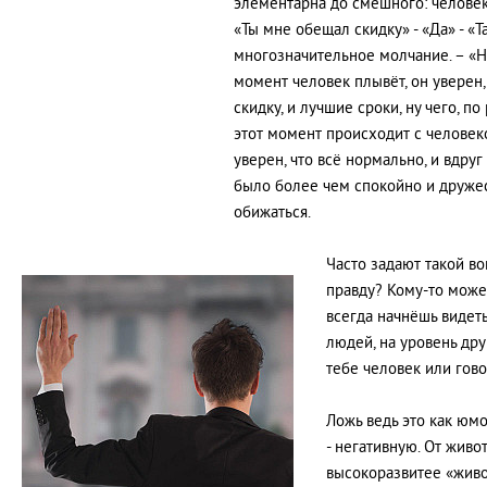
элементарна до смешного: человек 
«Ты мне обещал скидку» - «Да» - «Та
многозначительное молчание. – «Но 
момент человек плывёт, он уверен,
скидку, и лучшие сроки, ну чего, по
этот момент происходит с человеко
уверен, что всё нормально, и вдруг
было более чем спокойно и дружест
обижаться.
Часто задают такой во
правду? Кому-то может
всегда начнёшь видеть
людей, на уровень дру
тебе человек или гов
Ложь ведь это как юм
- негативную. От живо
высокоразвитее «живо