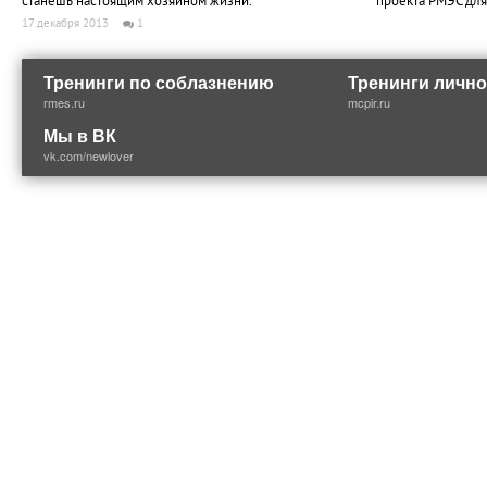
станешь настоящим хозяином жизни.
проекта РМЭС для
17 декабря 2013
1
Тренинги по соблазнению
Тренинги лично
rmes.ru
mcpir.ru
Мы в ВК
vk.com/newlover