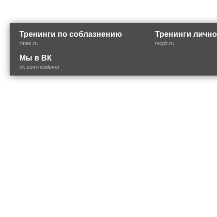
Тренинги по соблазнению
Тренинги лично
rmes.ru
mcpir.ru
Мы в ВК
vk.com/newlover