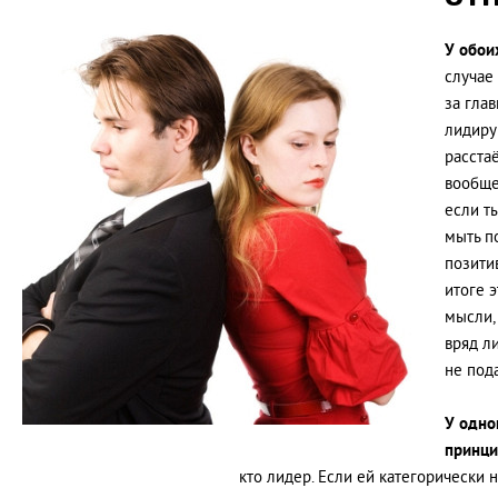
У обои
случае
за гла
лидиру
расстаё
вообще
если т
мыть по
позити
итоге 
мысли,
вряд л
не под
У одно
принци
кто лидер. Если ей категорически 