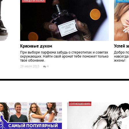
ЛИЦО И ТЕЛО
МАСТЕР
Красивые духом
Успей з
При выборе парфюма забудь о стереотипах и советах
Добро по
окружающих. Найти свой аромат тебе поможет только
навсегда
твое обоняние.
жизнь!
29 июля 2013
4
ОТНОШЕНИЯ