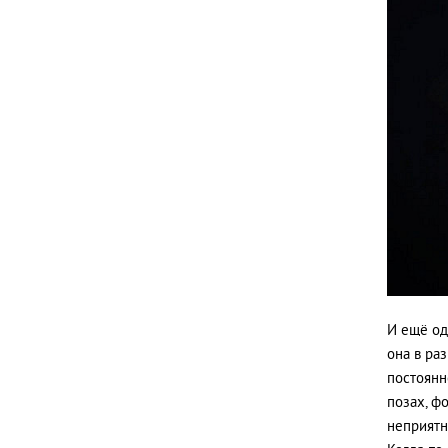
И ещё од
она в ра
постоянно
позах, фо
неприятн