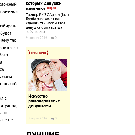
которых девушки
 сложный
изменяют
 причиной
Тренер РМЭС Артем (Кот)
Бурба расскажет как
сделать так, чтобы твоя
азбирать
девушка была всегда
тебе верна.
 будет
9 апреля 2019
0
чему так
боится за
БЛОГЕРЫ
ока -
а
сь,
ь мама
о она об
Искусство
я с
разговаривать с
итуации,
девушками
тало
7 марта 2016
0
льше не