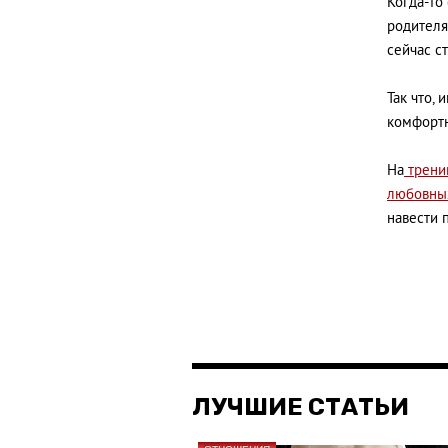
Когда-то
родителя
сейчас с
Так что,
комфортн
На
трени
любовны
навести 
ЛУЧШИЕ СТАТЬИ