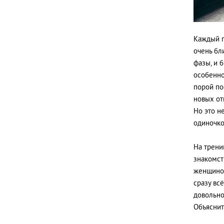
Каждый п
очень бл
фазы, и 
особенно
порой по
новых от
Но это н
одиночко
На трени
знакомст
женщиной
сразу вс
довольно
Объяснит