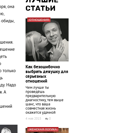
ЛУЧШИЕ
ря, она
СТАТЬИ
ию,
ОТНОШЕНИЯ
 обиды,
шения.
Решение
деть
о
Как безошибочно
о только
выбрать девушку для
серьезных
дь
отношений
ду. Надо
Чем лучше ты
. А
проведёшь
предварительную
диагностику, тем выше
шанс, что ваша
ошений
совместная жизнь
окажется удачной
4 мая 2015
0
ЖЕНСКАЯ ЛОГИКА