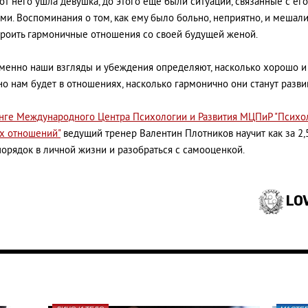
 от него ушла девушка, до этого ещё были ситуации, связанные с его
ми. Воспоминания о том, как ему было больно, неприятно, и мешал
троить гармоничные отношения со своей будущей женой.
 именно наши взгляды и убеждения определяют, насколько хорошо и
о нам будет в отношениях, насколько гармонично они станут развив
нге Международного Центра Психологии и Развития МЦПиР "Психо
х отношений"
ведущий тренер Валентин Плотников научит как за 2,
порядок в личной жизни и разобраться с самооценкой.
LO