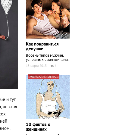
Как понравиться
девушке
Восемь типов мужчин,
успешных с женщинами.
13 марта 2013
4
ЖЕНСКАЯ ЛОГИКА
бе и тут
, он стал
сех
 ней
10 фактов о
амом.
женщинах