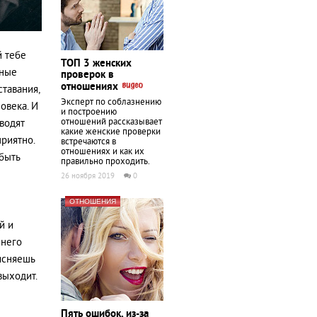
й тебе
ТОП 3 женских
зные
проверок в
отношениях
ставания,
Эксперт по соблазнению
овека. И
и построению
отношений рассказывает
аводят
какие женские проверки
риятно.
встречаются в
отношениях и как их
 быть
правильно проходить.
26 ноября 2019
0
ОТНОШЕНИЯ
й и
 него
ъясняешь
выходит.
Пять ошибок, из-за