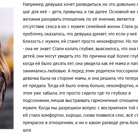
Например, девушка хочет разводиться, но это довольно
шаг для неё – дети, привычка, и так далее. Основной же
желания разорвать отношения, по её мнению, является
отсутствие секса в их с мужем семейной жизни. Стали р
проблему, оказалось, что девушка думает, что если у неё
близость с мужем, ей станет просто некомфортно. Но по
- она не знает. Стали копать глубже, выяснилось, что она 
детей, они могут увидеть это. Но причина ещё более глуб
когда ей было десять лет, она увидела как её мама и пап
занимались любовью. А перед этим родители поссорили
девочка была на стороне мамы, и она решила, что тепер
её предала. Тогда ей было очень больно, некомфортно, н
этом уже забыла, это просто сидело где-то глубоко в
подсознании, мешая выстраивать гармоничные отношени
мужем. Когда мы разрешили вопрос с восприятием той с
ей стало комфортно, хорошо, снова появился секс, всё с
прекрасно в отношениях, и ни о каком разводе речь бо
шла.