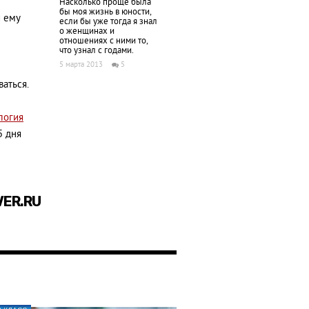
Насколько проще была
бы моя жизнь в юности,
и ему
если бы уже тогда я знал
о женщинах и
отношениях с ними то,
что узнал с годами.
5 марта 2013
5
аться.
логия
5 дня
VER.RU