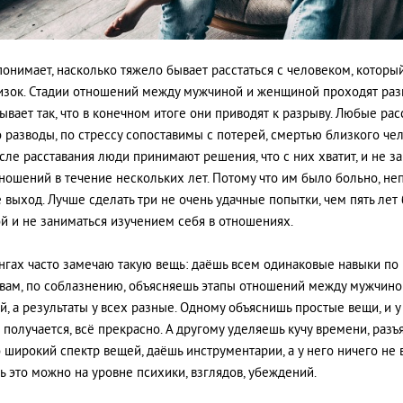
онимает, насколько тяжело бывает расстаться с человеком, которы
изок. Стадии отношений между мужчиной и женщиной проходят ра
бывает так, что в конечном итоге они приводят к разрыву. Любые рас
 разводы, по стрессу сопоставимы с потерей, смертью близкого чел
сле расставания люди принимают решения, что с них хватит, и не з
ношений в течение нескольких лет. Потому что им было больно, неп
е выход. Лучше сделать три не очень удачные попытки, чем пять лет
й и не заниматься изучением себя в отношениях.
нгах часто замечаю такую вещь: даёшь всем одинаковые навыки по
вам, по соблазнению, объясняешь этапы отношений между мужчино
, а результаты у всех разные. Одному объяснишь простые вещи, и у
ё получается, всё прекрасно. А другому уделяешь кучу времени, раз
 широкий спектр вещей, даёшь инструментарии, а у него ничего не 
ь это можно на уровне психики, взглядов, убеждений.