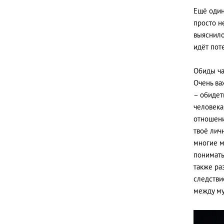
Ещё один
просто н
выяснило
идёт пот
Обиды ча
Очень ва
– обидет
человека
отношени
твоё лич
многие м
понимать
также ра
следстви
между му