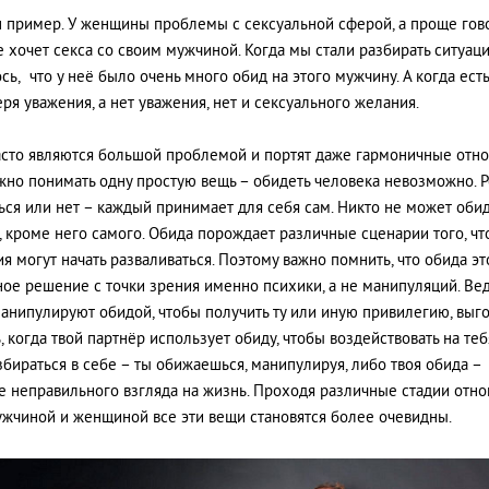
 пример. У женщины проблемы с сексуальной сферой, а проще гово
е хочет секса со своим мужчиной. Когда мы стали разбирать ситуац
сь, что у неё было очень много обид на этого мужчину. А когда есть
еря уважения, а нет уважения, нет и сексуального желания.
сто являются большой проблемой и портят даже гармоничные отно
жно понимать одну простую вещь – обидеть человека невозможно. 
ься или нет – каждый принимает для себя сам. Никто не может оби
, кроме него самого. Обида порождает различные сценарии того, чт
я могут начать разваливаться. Поэтому важно помнить, что обида эт
ное решение с точки зрения именно психики, а не манипуляций. Ве
анипулируют обидой, чтобы получить ту или иную привилегию, выго
, когда твой партнёр использует обиду, чтобы воздействовать на тебя
збираться в себе – ты обижаешься, манипулируя, либо твоя обида –
е неправильного взгляда на жизнь. Проходя различные стадии отн
жчиной и женщиной все эти вещи становятся более очевидны.