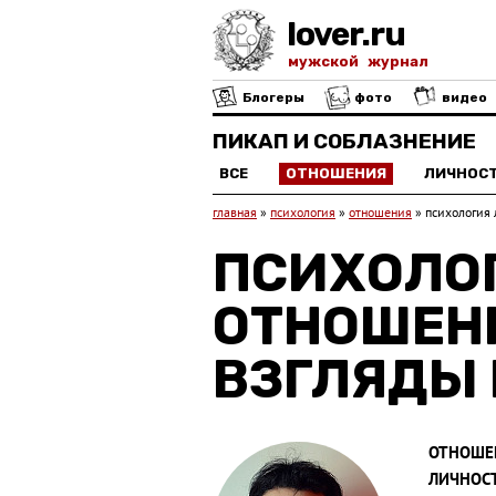
lover.ru
мужской журнал
Блогеры
фото
видео
ПИКАП И СОБЛАЗНЕНИЕ
ВСЕ
ОТНОШЕНИЯ
ЛИЧНОС
главная
»
психология
»
отношения
»
психология 
ПСИХОЛО
ОТНОШЕН
ВЗГЛЯДЫ 
ОТНОШЕН
ЛИЧНОС