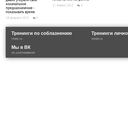
давно утеряли свое
изначальное
11 января 2013
4
предназначение -
показывать время.
18 февраля 2013
5
Тренинги по соблазнению
Тренинги лично
rmes.ru
mcpir.ru
Мы в ВК
vk.com/newlover