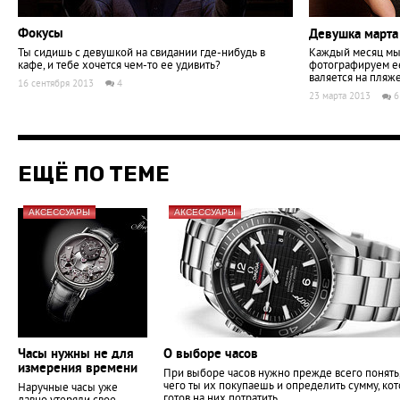
Фокусы
Девушка март
Ты сидишь с девушкой на свидании где-нибудь в
Каждый месяц мы
кафе, и тебе хочется чем-то ее удивить?
фотографируем ее
валяется на пляже
16 сентября 2013
4
23 марта 2013
6
ЕЩЁ ПО ТЕМЕ
АКСЕССУАРЫ
АКСЕССУАРЫ
Часы нужны не для
О выборе часов
измерения времени
При выборе часов нужно прежде всего понять,
чего ты их покупаешь и определить сумму, ко
Наручные часы уже
готов на них потратить