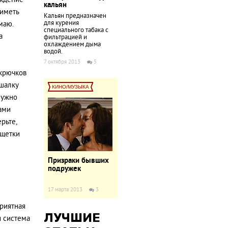
ождение
кальян
 иметь
Кальян предназначен
для курения
маю.
специального табака с
а
фильтрацией и
охлаждением дыма
водой.
7 октября 2013
5
 крючков
ешалку
КИНО/МУЗЫКА
нужно
ами
рьте,
 щетки
Призраки бывших
подружек
17 марта 2013
3
приятная
ЛУЧШИЕ
я система