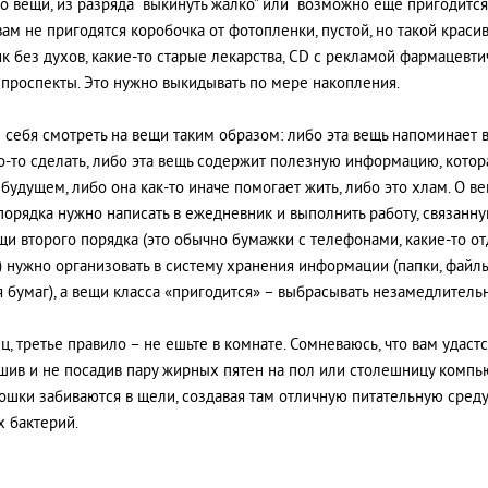
то вещи, из разряда “выкинуть жалко” или “возможно еще пригодится”
вам не пригодятся коробочка от фотопленки, пустой, но такой краси
к без духов, какие-то старые лекарства, CD с рекламой фармацевт
проспекты. Это нужно выкидывать по мере накопления.
 себя смотреть на вещи таким образом: либо эта вещь напоминает в
о-то сделать, либо эта вещь содержит полезную информацию, кото
 будущем, либо она как-то иначе помогает жить, либо это хлам. О в
порядка нужно написать в ежедневник и выполнить работу, связанну
щи второго порядка (это обычно бумажки с телефонами, какие-то о
) нужно организовать в систему хранения информации (папки, файл
я бумаг), а вещи класса «пригодится» – выбрасывать незамедлитель
ец, третье правило – не ешьте в комнате. Сомневаюсь, что вам удастс
шив и не посадив пару жирных пятен на пол или столешницу компь
рошки забиваются в щели, создавая там отличную питательную среду
х бактерий.