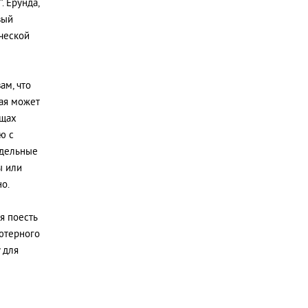
. Ерунда,
вый
ической
ам, что
рая может
ещах
ю с
тдельные
ы или
но.
я поесть
ютерного
 для