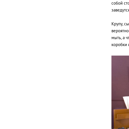
собой ст
заведутся
Крупу, с
вероятно
мыть, а 
коробки 