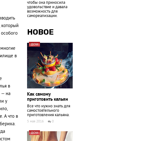
чтобы она приносила
удовольствие и давала
возможность для
самореализации.
зводить
, который
НОВОЕ
 особого
ДОМ
емногие
жилище в
е
лья в
 — на
Как самому
приготовить кальян
ли у
Все что нужно знать для
ило,
самостоятельного
приготовления кальяна.
. А что в
5 мая 2016
0
збериха.
уда
ДОМ
истом