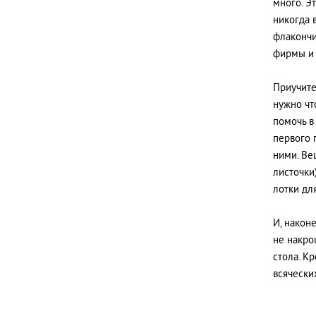
много. Э
никогда 
флакончи
фирмы и 
Приучите
нужно чт
помочь в
первого 
ними. Ве
листочки
лотки дл
И, након
не накро
стола. К
всячески