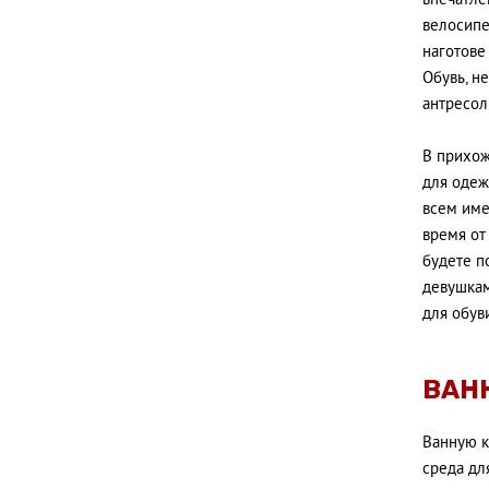
впечатле
велосипе
наготове
Обувь, н
антресол
В прихож
для одеж
всем име
время от
будете п
девушкам
для обув
ВАН
Ванную к
среда дл