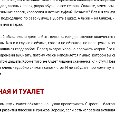
ние о вас, как о хозяине. Обычно, в прихожей наблюдается нагром
дов, лыжных палок, рядов обуви на все сезоны. Скажите, зачем вам
 зимние сапоги, кроссовки и летние туфли? Незачем? Вот и я так ду
е подходящую по сезону лучше убрать в шкаф. А лыжи – на балкон, н
и или в гараж.
ей обязательно должна быть вешалка или достаточное количество
ды. Как и в случае с обувью, совсем не обязательно перегружать в
ющимся гардеробом. Перед входом хорошо положить коврик. Его 
 времени выбивать, потому что он наполняется пылью, которой вы с
отом дышать. Кроме того, не будет лишней скамеечка или стул. Пове
 очень неудобно снимать сапоги стоя. И не забудьте про ложечку и
и.
НАЯ И ТУАЛЕТ
омнату и туалет обязательно нужно проветривать. Сырость – благо
я развития плесени и грибков. Хорошо, если есть исправная активна