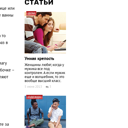
СТАТЬИ
нице или
ДОМ
е ванны
 то
аз в
Умная крепость
магу
Женщины любят, когда у
мужика все под
бочке –
контролем. А если мужик
вляют
еще и волшебник, то это
вообще высший класс.
5 июня 2013
3
ОДЕЖДА
те за