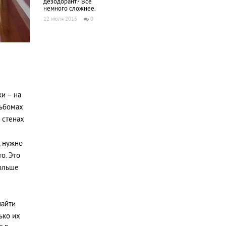
дезодорант? Все
немного сложнее.
12 июля 2013
0
ки – на
льбомах
 стенах
, нужно
о. Это
больше
найти
ько их