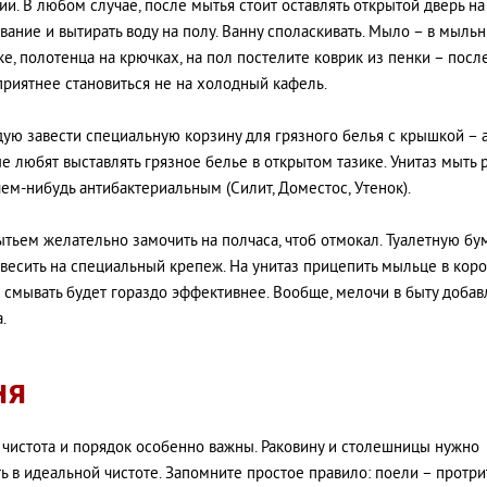
ии. В любом случае, после мытья стоит оставлять открытой дверь на
вание и вытирать воду на полу. Ванну споласкивать. Мыло – в мыль
ке, полотенца на крючках, на пол постелите коврик из пенки – посл
приятнее становиться не на холодный кафель.
ую завести специальную корзину для грязного белья с крышкой – а
е любят выставлять грязное белье в открытом тазике. Унитаз мыть р
ем-нибудь антибактериальным (Силит, Доместос, Утенок).
тьем желательно замочить на полчаса, чтоб отмокал. Туалетную бу
весить на специальный крепеж. На унитаз прицепить мыльце в коро
а смывать будет гораздо эффективнее. Вообще, мелочи в быту доба
.
НЯ
 чистота и порядок особенно важны. Раковину и столешницы нужно
ь в идеальной чистоте. Запомните простое правило: поели – протри