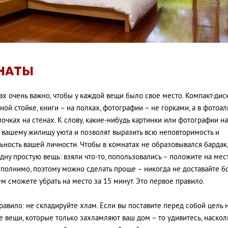
НАТЫ
ах очень важно, чтобы у каждой вещи было свое место. Компакт-дис
ной стойке, книги – на полках, фотографии – не горками, а в фотоа
мочках на стенах. К слову, какие-нибудь картинки или фотографии на
 вашему жилищу уюта и позволят выразить всю неповторимость и
ьность вашей личности. Чтобы в комнатах не образовывался бардак
одну простую вещь: взяли что-то, попользовались – положите на мест
полнимо, поэтому можно сделать проще – никогда не доставайте 
ем сможете убрать на место за 15 минут. Это первое правило.
равило: не складируйте хлам. Если вы поставите перед собой цель 
 вещи, которые только захламляют ваш дом – то удивитесь, наскол