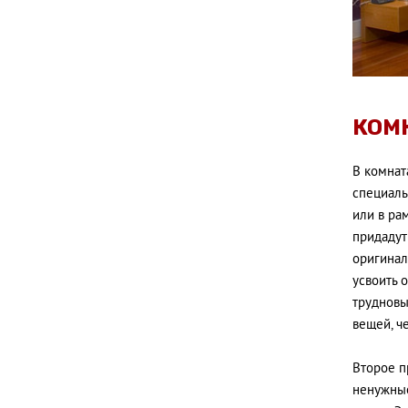
КОМ
В комнат
специаль
или в ра
придадут
оригинал
усвоить 
трудновы
вещей, ч
Второе п
ненужные