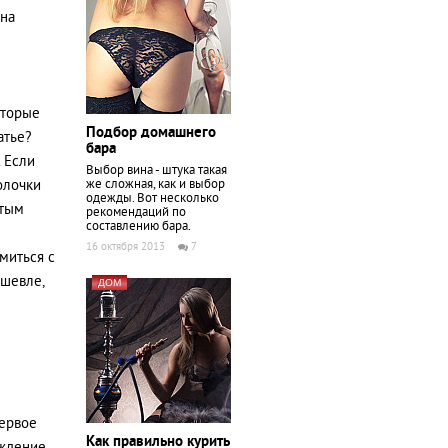
она
оторые
Подбор домашнего
атье?
бара
. Если
Выбор вина - штука такая
олочки
же сложная, как и выбор
одежды. Вот несколько
стым
рекомендаций по
составлению бара.
16 октября 2013
7
миться с
ешевле,
ДОМ
первое
Как правильно курить