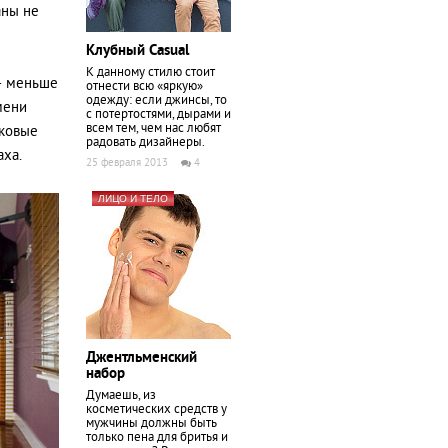
аны не
Клубный Casual
К данному стилю стоит
– меньше
отнести всю «яркую»
одежду: если джинсы, то
мени
с потертостями, дырами и
всем тем, чем нас любят
иковые
радовать дизайнеры.
аха.
25 февраля 2013
4
ЛИЦО И ТЕЛО
Джентльменский
набор
Думаешь, из
косметических средств у
мужчины должны быть
только пена для бритья и