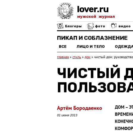
lover.ru
мужской журнал
Блогеры
фото
видео
ПИКАП И СОБЛАЗНЕНИЕ
ВСЕ
ЛИЦО И ТЕЛО
ОДЕЖД
главная
»
стиль
»
дом
»
чистый дом: руководство
ЧИСТЫЙ Д
ПОЛЬЗОВ
ДОМ – Э
Артём Бородаенко
ВРЕМЕНИ
01 июня 2013
КОНЕЧНО
КОМФОР