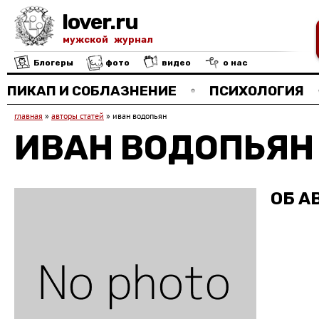
lover.ru
мужской журнал
Блогеры
фото
видео
о нас
ПИКАП И СОБЛАЗНЕНИЕ
ПСИХОЛОГИЯ
главная
»
авторы статей
»
иван водопьян
ИВАН ВОДОПЬЯН
ОБ А