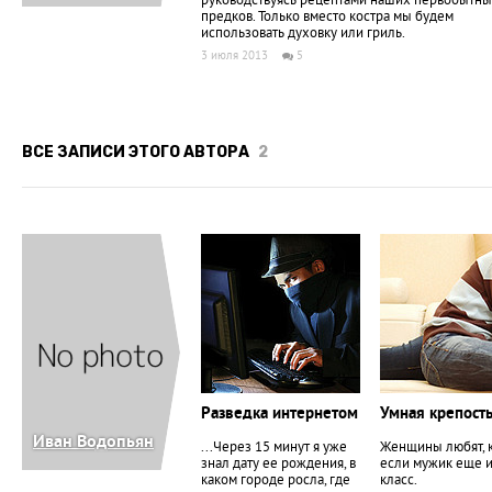
руководствуясь рецептами наших первобытн
предков. Только вместо костра мы будем
использовать духовку или гриль.
3 июля 2013
5
ВСЕ ЗАПИСИ ЭТОГО АВТОРА
2
Разведка интернетом
Умная крепост
Иван Водопьян
...Через 15 минут я уже
Женщины любят, к
знал дату ее рождения, в
если мужик еще и
каком городе росла, где
класс.