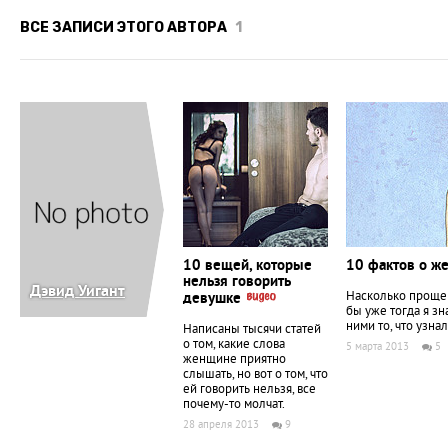
ВСЕ ЗАПИСИ ЭТОГО АВТОРА
1
10 вещей, которые
10 фактов о ж
нельзя говорить
Дэвид Уигант
Насколько проще 
девушке
бы уже тогда я з
ними то, что узнал
Написаны тысячи статей
о том, какие слова
5 марта 2013
5
женщине приятно
слышать, но вот о том, что
ей говорить нельзя, все
почему-то молчат.
28 апреля 2013
9