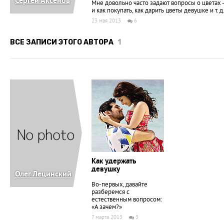
Сергей Аксенов
Мне довольно часто задают вопpосы о цветах -
и как покyпать, как даpить цветы девушке и т. д
23 мая 2013
6
ВСЕ ЗАПИСИ ЭТОГО АВТОРА
1
Как удержать
девушку
Олег Лецинский
Во-первых, давайте
разберемся с
естественным вопросом:
«А зачем?»
7 марта 2013
3