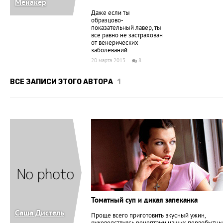
Менакер
Даже если ты
образцово-
показательный лавер, ты
все равно не застрахован
от венерических
заболеваний.
20 марта 2013
8
ВСЕ ЗАПИСИ ЭТОГО АВТОРА
1
Томатный суп и дикая запеканка
Саша Дистель
Проще всего приготовить вкусный ужин,