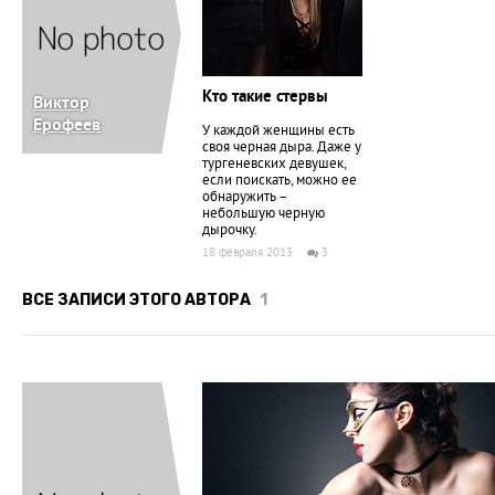
Кто такие стервы
Виктор
Ерофеев
У каждой женщины есть
своя чернaя дырa. Дaже у
тургеневских девушек,
если поискaть, можно ее
обнaружить –
небольшую черную
дырочку.
18 февраля 2013
3
ВСЕ ЗАПИСИ ЭТОГО АВТОРА
1