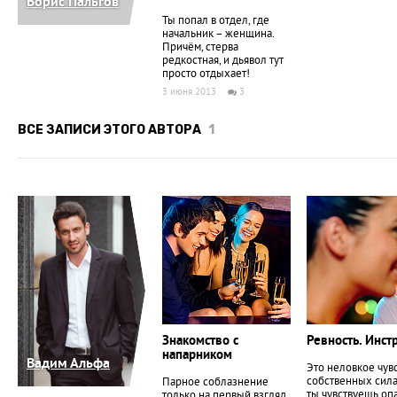
Борис Пальгов
Ты попал в отдел, где
начальник – женщина.
Причём, стерва
редкостная, и дьявол тут
просто отдыхает!
3 июня 2013
3
ВСЕ ЗАПИСИ ЭТОГО АВТОРА
1
Знакомство с
Ревность. Инс
напарником
Вадим Альфа
Это неловкое чувс
собственных силах
Парное соблазнение
ты чувствуешь оп
только на первый взгляд