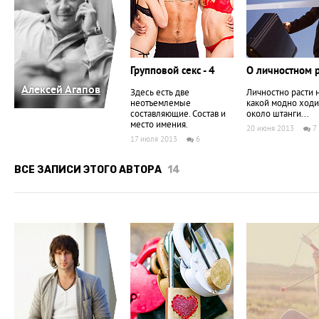
Групповой секс - 4
О личностном р
Алексей Агапов
Здесь есть две
Личностно расти н
неотъемлемые
какой модно ходи
составляющие. Состав и
около штанги...
место имения.
20 июня 2013
7
17 июля 2013
6
ВСЕ ЗАПИСИ ЭТОГО АВТОРА
14