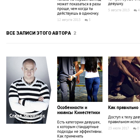
девушку.
может показаться в разы
проще, чем когда ты
5 августа 2013
4
действуешь в одиночку.
12 августа 2013
5
ВСЕ ЗАПИСИ ЭТОГО АВТОРА
2
Особенности и
Как правильно
нюансы Кинестетики
Слава Загонщик
Доступ к телу де
правильном испо
Есть категории девушек,
к которым стандартные
23 июля 2017
0
подходы не эффективны.
Как применять