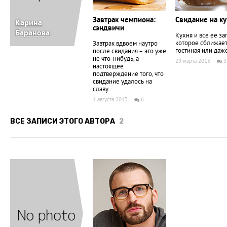
Завтрак чемпиона:
Свидание на ку
Карина
сэндвичи
Баранова
Кухня и все ее за
которое сближает 
Завтрак вдвоем наутро
гостиная или даже
после свидания – это уже
не что-нибудь, а
29 марта 2013
3
настоящее
подтверждение того, что
свидание удалось на
славу.
1 августа 2013
6
ВСЕ ЗАПИСИ ЭТОГО АВТОРА
2