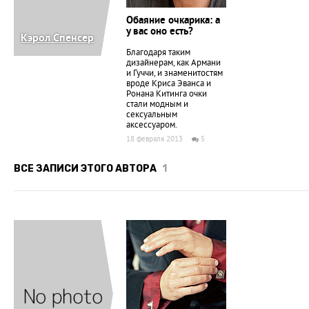
Обаяние очкарика: а
у вас оно есть?
Кэрол Спенсер
Благодаря таким
дизайнерам, как Армани
и Гуччи, и знаменитостям
вроде Криса Эванса и
Ронана Китинга очки
стали модным и
сексуальным
аксессуаром.
18 февраля 2013
5
ВСЕ ЗАПИСИ ЭТОГО АВТОРА
1