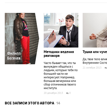
Методики ведения
Тушка или чуч
Филипп
разговора
Богачев
Да, твое тело вли
Внутреннее Состо
Часто бывает так, что ты
вынужден общаться с
21 октября 2013
людьми, которые тебя по
большей части не
интересуют. Например,
большая вечеринка или
сбор отличников твоего
института.
20 декабря 2013
0
ВСЕ ЗАПИСИ ЭТОГО АВТОРА
14