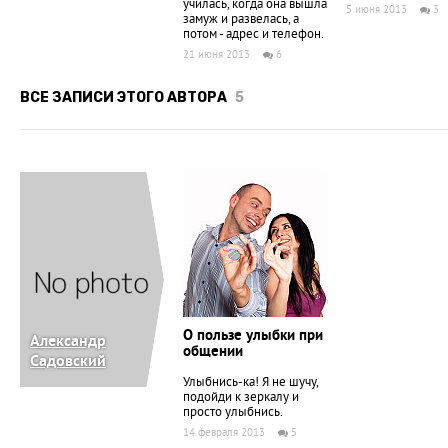
училась, когда она вышла
5 июня 2013
3
замуж и развелась, а
потом - адрес и телефон.
21 июня 2013
6
ВСЕ ЗАПИСИ ЭТОГО АВТОРА
5
О пользе улыбки при
Александр
общении
Садовский
Улыбнись-ка! Я не шучу,
подойди к зеркалу и
просто улыбнись.
14 февраля 2013
5