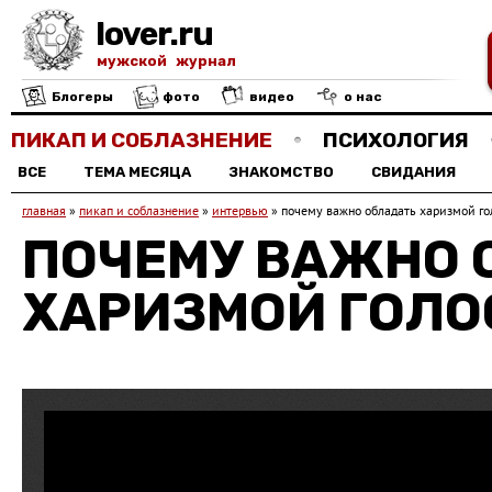
lover.ru
мужской журнал
Блогеры
фото
видео
о нас
ПИКАП И СОБЛАЗНЕНИЕ
ПСИХОЛОГИЯ
ВСЕ
ТЕМА МЕСЯЦА
ЗНАКОМСТВО
СВИДАНИЯ
главная
»
пикап и соблазнение
»
интервью
»
почему важно обладать харизмой го
ПОЧЕМУ ВАЖНО 
ХАРИЗМОЙ ГОЛО