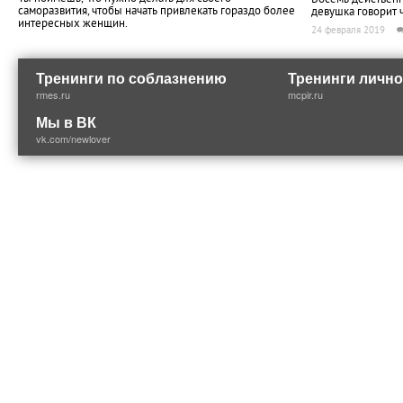
саморазвития, чтобы начать привлекать гораздо более
девушка говорит ч
интересных женщин.
24 февраля 2019
Тренинги по соблазнению
Тренинги лично
rmes.ru
mcpir.ru
Мы в ВК
vk.com/newlover