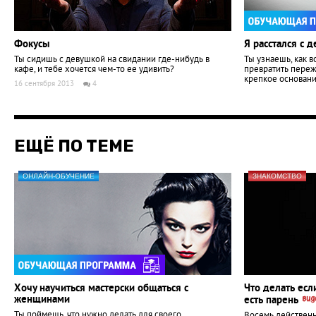
Фокусы
Я расстался с 
Ты сидишь с девушкой на свидании где-нибудь в
Ты узнаешь, как в
кафе, и тебе хочется чем-то ее удивить?
превратить пере
крепкое основани
16 сентября 2013
4
ЕЩЁ ПО ТЕМЕ
ОНЛАЙН-ОБУЧЕНИЕ
ЗНАКОМСТВО
Хочу научиться мастерски общаться с
Что делать есл
женщинами
есть парень
Ты поймешь, что нужно делать для своего
Восемь действенн