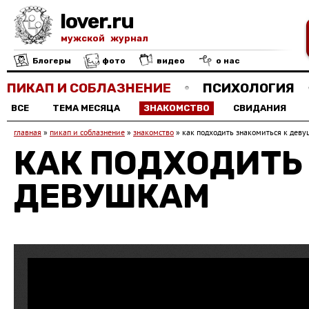
lover.ru
мужской журнал
Блогеры
фото
видео
о нас
ПИКАП И СОБЛАЗНЕНИЕ
ПСИХОЛОГИЯ
ВСЕ
ТЕМА МЕСЯЦА
ЗНАКОМСТВО
СВИДАНИЯ
главная
»
пикап и соблазнение
»
знакомство
»
как подходить знакомиться к дев
КАК ПОДХОДИТЬ
ДЕВУШКАМ