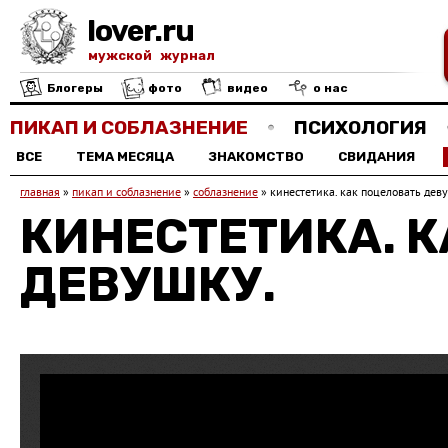
lover.ru
мужской журнал
Блогеры
фото
видео
о нас
ПИКАП И СОБЛАЗНЕНИЕ
ПСИХОЛОГИЯ
ВСЕ
ТЕМА МЕСЯЦА
ЗНАКОМСТВО
СВИДАНИЯ
главная
»
пикап и соблазнение
»
соблазнение
»
кинестетика. как поцеловать дев
КИНЕСТЕТИКА. 
ДЕВУШКУ.