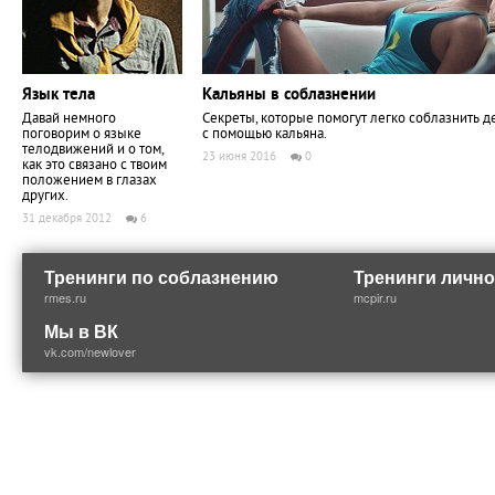
Язык тела
Кальяны в соблазнении
Давай немного
Секреты, которые помогут легко соблазнить 
поговорим о языке
с помощью кальяна.
телодвижений и о том,
23 июня 2016
0
как это связано с твоим
положением в глазах
других.
31 декабря 2012
6
Тренинги по соблазнению
Тренинги лично
rmes.ru
mcpir.ru
Мы в ВК
vk.com/newlover