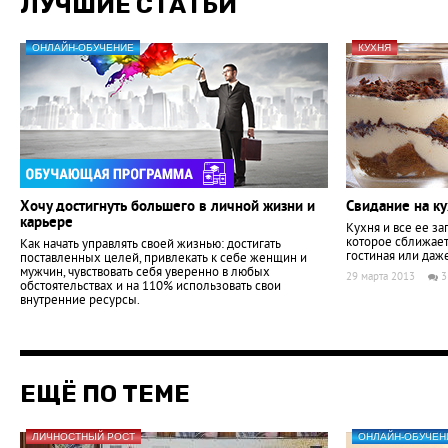
ЛУЧШИЕ СТАТЬИ
ОНЛАЙН-ОБУЧЕНИЕ
КУХНЯ
Хочу достигнуть большего в личной жизни и
Свидание на ку
карьере
Кухня и все ее за
которое сближает 
Как начать управлять своей жизнью: достигать
гостиная или даже
поставленных целей, привлекать к себе женщин и
мужчин, чувствовать себя уверенно в любых
29 марта 2013
3
обстоятельствах и на 110% использовать свои
внутренние ресурсы.
ЕЩЁ ПО ТЕМЕ
ЛИЧНОСТНЫЙ РОСТ
ОНЛАЙН-ОБУЧЕН