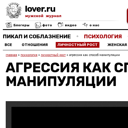
lover.ru
мужской журнал
Блогеры
фото
видео
о нас
ПИКАП И СОБЛАЗНЕНИЕ
ПСИХОЛОГИЯ
ВСЕ
ОТНОШЕНИЯ
ЛИЧНОСТНЫЙ РОСТ
ЖЕНСКАЯ
главная
»
психология
»
личностный рост
»
агрессия как способ манипуляции
АГРЕССИЯ КАК С
МАНИПУЛЯЦИИ