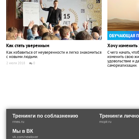
Как стать уверенным
Хочу изменить 
Как избавиться от неуверенности и легко знакомиться
С чего начать, чт
с новыми людьми.
изменить свою жи
удовольствие и д
2 июля 2018
0
самореализации.
Тренинги по соблазнению
Тренинги лично
rmes.ru
mcpir.ru
Мы в ВК
vk.com/newlover