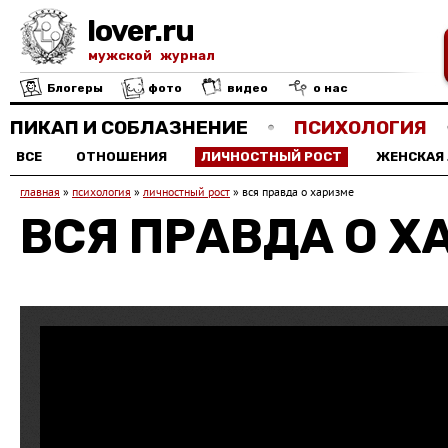
lover.ru
мужской журнал
Блогеры
фото
видео
о нас
ПИКАП И СОБЛАЗНЕНИЕ
ПСИХОЛОГИЯ
ВСЕ
ОТНОШЕНИЯ
ЛИЧНОСТНЫЙ РОСТ
ЖЕНСКАЯ
главная
»
психология
»
личностный рост
»
вся правда о харизме
ВСЯ ПРАВДА О Х