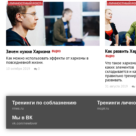
ЛИЧНОСТНЫЙ РОСТ
ЛИЧНОСТНЫЙ РО
Как развить Ха
Зачем нужна Харизма
Как можно использовать эффекты от харизмы в
повседневной жизни.
Что такое харизма
каких элементов
10 октября 2019
0
складывается и ка
правильно тренир
развивать.
31 августа 2019
Тренинги по соблазнению
Тренинги лично
rmes.ru
mcpir.ru
Мы в ВК
vk.com/newlover